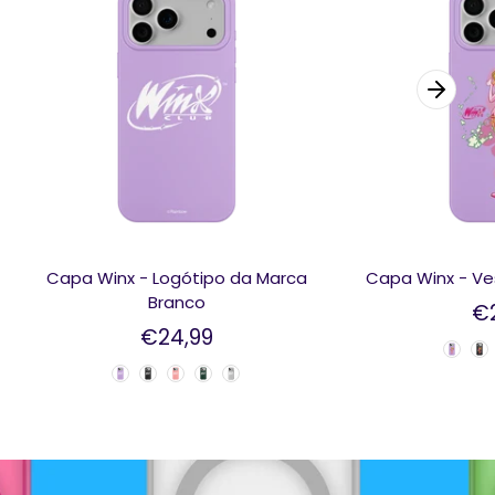
Capa Winx - Logótipo da Marca
Capa Winx - Ve
Branco
€
€24,99
Color Case