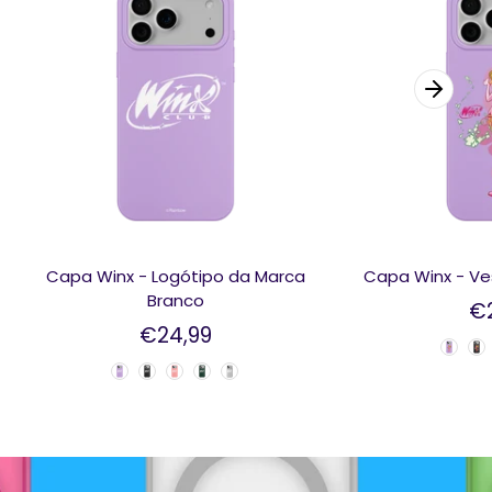
Capa Winx - Logótipo da Marca
Capa Winx - Ve
Branco
€
€24,99
Color Case