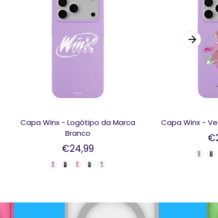
Capa Winx - Logótipo da Marca
Capa Winx - Ve
Branco
€
€24,99
Color Case