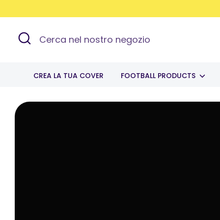
Salta
Read
al
the
contenuto
Cerca
Cerca
Privacy
nel
Policy
nostro
negozio
CREA LA TUA COVER
FOOTBALL PRODUCTS