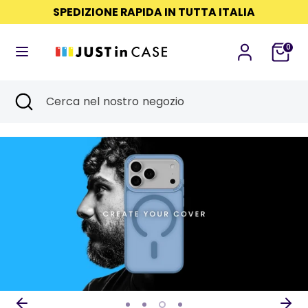
Salta
SPEDIZIONE RAPIDA IN TUTTA ITALIA
Lingua
Read
al
ITALIANO
the
contenuto
0
Privacy
Cerca
Cerca
Policy
nel
Cerca
Chiudi
Cerca
nostro
ricerca
nel
negozio
nostro
negozio