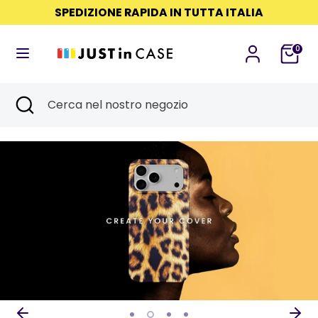
Salta
SPEDIZIONE RAPIDA IN TUTTA ITALIA
Lingua
Read
al
ITALIANO
the
contenuto
0
Privacy
Cerca
Cerca
Policy
nel
Cerca
Chiudi
Cerca
nostro
ricerca
nel
negozio
nostro
negozio