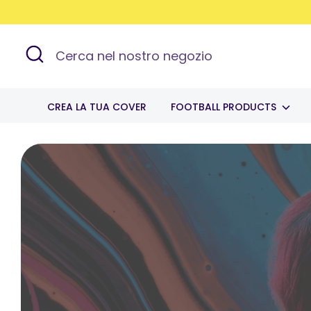
Salta
Read
al
the
contenuto
Cerca
Cerca
Privacy
nel
Policy
nostro
negozio
CREA LA TUA COVER
FOOTBALL PRODUCTS